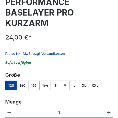
PERFORMANCE
BASELAYER PRO
KURZARM
24,00 €*
Preise inkl. MwSt. zzgl. Versandkosten
Sofort verfügbar
auswählen
Größe
128
140
152
164
S
M
L
XL
XXL
Menge
Produkt Anzahl: Gib den gewünschten We