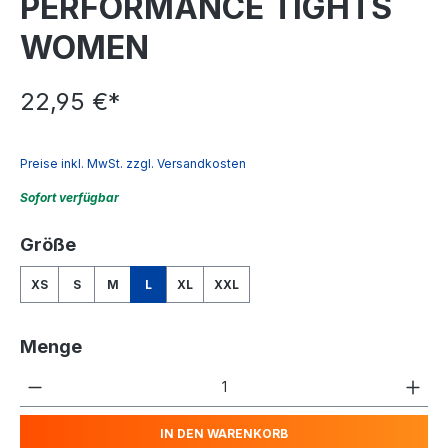
PERFORMANCE TIGHTS
WOMEN
22,95 €*
Preise inkl. MwSt. zzgl. Versandkosten
Sofort verfügbar
auswählen
Größe
XS
S
M
L
XL
XXL
Menge
Produkt Anzahl: Gib den gewünschten We
IN DEN WARENKORB